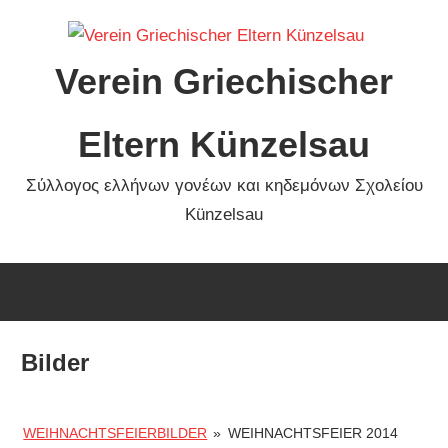
Zum
Inhalt
Verein Griechischer
springen
Eltern Künzelsau
Σύλλογος ελλήνων γονέων και κηδεμόνων Σχολείου
Künzelsau
Bilder
WEIHNACHTSFEIERBILDER
»
WEIHNACHTSFEIER 2014