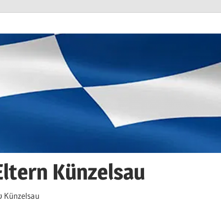
Eltern Künzelsau
 Künzelsau