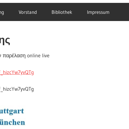
ng
Vorstand
Bibliothek
Impressum
ης
 παρέλαση online live
F_hizcYw7yvQTg
F_hizcYw7yvQTg