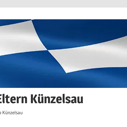
Eltern Künzelsau
 Künzelsau