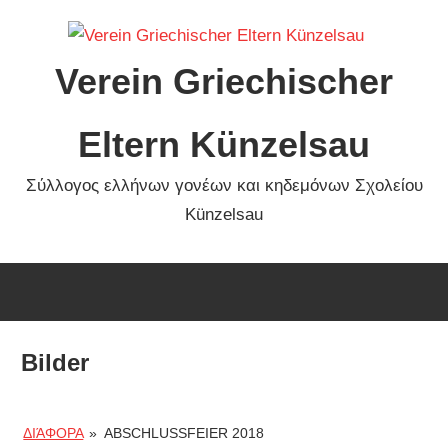
Zum
Inhalt
Verein Griechischer
springen
Eltern Künzelsau
Σύλλογος ελλήνων γονέων και κηδεμόνων Σχολείου
Künzelsau
Bilder
ΔΙΆΦΟΡΑ
»
ABSCHLUSSFEIER 2018