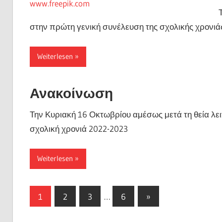
στην πρώτη γενική συνέλευση της σχολικής χρονιά
Weiterlesen
Ανακοίνωση
Την Κυριακή 16 Οκτωβρίου αμέσως μετά τη θεία λειτ
σχολική χρονιά 2022-2023
Weiterlesen
Seitennummerierung
Nächste
1
2
3
…
6
»
Beiträge
der